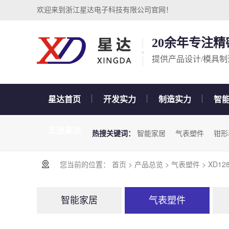
欢迎来到浙江星达电子科技有限公司官网！
20余年专注
提供产品设计/模具制
星达首页
开发实力
制造实力
智
走进星达
热搜关键词：
智能家居
气表塑件
钳形
您当前的位置：
首页
>
产品总览
>
气表塑件
> XD12
智能家居
气表塑件