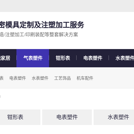
精密模具定制及注塑加工服务
造/注塑加工/印刷装配等整套解决方案
能家居
气表塑件
钳形表
电表塑件
水表塑
表
电表塑件
水表塑件
工艺饰品
机车配件
8
钳形表
电表塑件
水表塑件