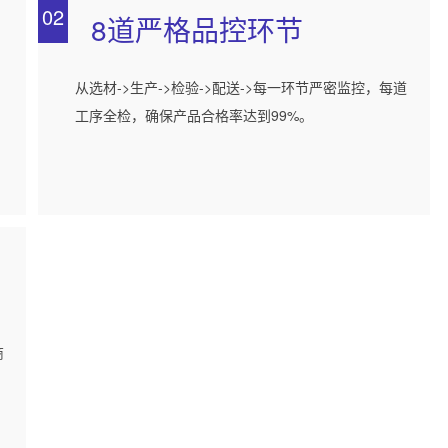
02
8道严格品控环节
，
从选材->生产->检验->配送->每一环节严密监控，每道
工序全检，确保产品合格率达到99%。
商