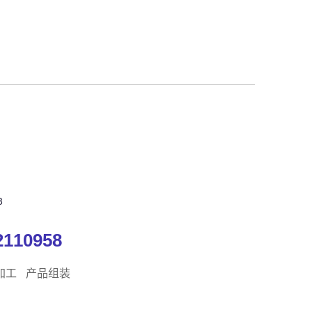
8
2110958
加工
产品组装